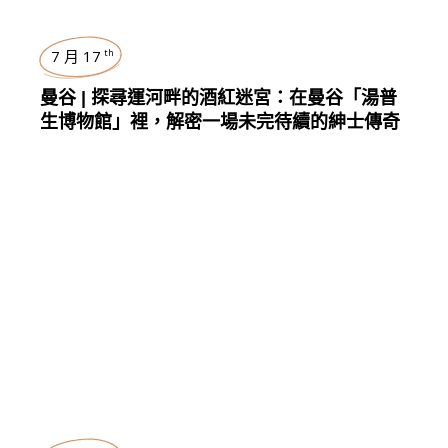
7 月 17
th
曼谷 | 探尋運河畔的酒紅迷宮：在曼谷「湯普
生博物館」裡，解密一場未完待續的紳士傳奇
台灣
,
TRAVEL
,
FOOD