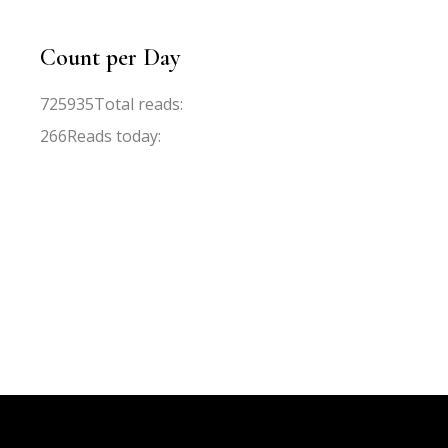
Count per Day
725935
Total reads:
266
Reads today: