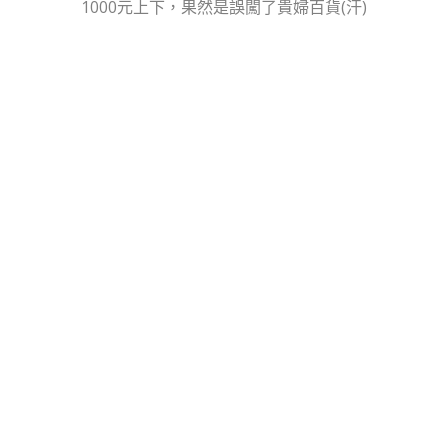
1000元上下，果然是誤闖了貴婦百貨(汗)