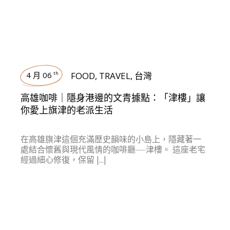
4 月 06
FOOD
,
TRAVEL
,
台灣
th
高雄咖啡｜隱身港邊的文青據點：「津樓」讓
你愛上旗津的老派生活
在高雄旗津這個充滿歷史韻味的小島上，隱藏著一
處結合懷舊與現代風情的咖啡廳——津樓。 這座老宅
經過細心修復，保留 […]