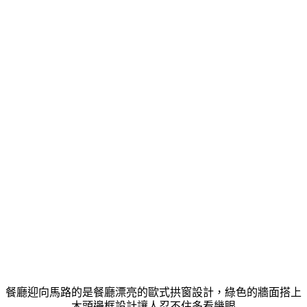
餐廳迎向馬路的是餐廳漂亮的歐式拱窗設計，綠色的牆面搭上
木頭邊框設計讓人忍不住多看幾眼