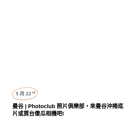
曼谷
,
TRAVEL
5 月 22
nd
曼谷 | Photoclub 照片俱樂部，來曼谷沖捲底
片或買台傻瓜相機吧!