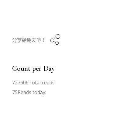
分享給朋友吧！
Count per Day
727606
Total reads:
75
Reads today: