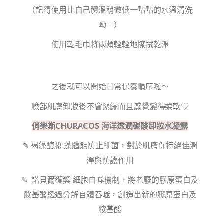
（記得使用比自己體溫稍微低一點點的水溫清洗
呦！）
使用乾毛巾將兩頰輕輕地擦拭乾淨
之後就可以開始日常保養順序啦～
臉部肌膚卸妝後不會緊繃而且感覺變得柔軟♡
俏樂斯CHURACOS 海洋透潤碳酸卸妝水凝露
✎ 褐藻醣膠 藻體能防止細菌，對於肌膚保持絕佳潤
澤與防護作用
✎ 諾貝爾獲獎 細胞自噬機制，將老廢的膠原蛋白及
胺基酸透過分解自體吞噬，創造出新的膠原蛋白及
胺基酸