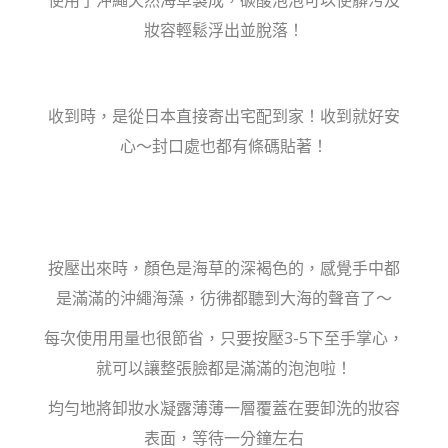
使用了沖繩天然海草製成，碳酸泡泡可以使髒污及
妝容輕鬆浮出並脫落！
收到時，是從日本直接寄出宅配到家！收到就好安
心～封口處也都有條碼貼著！
按壓出來時，顏色是海草的深褐色的，感覺手中都
是滿滿的沖繩海藻，彷彿都聽到大海的聲音了～
每次使用用量也很節省，只要按壓3-5下至手掌心，
就可以讓整張臉都是滿滿的泡泡啦！
均勻地將卸妝水凝露薄薄一層覆蓋在要卸洗的妝容
表面，等待一分鐘左右