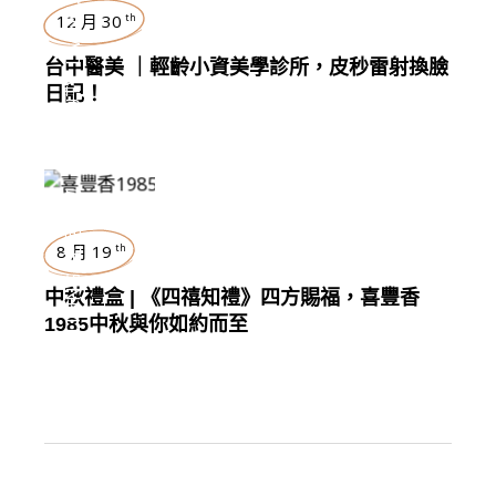
,
LIVING
12 月 30
th
台中醫美 ｜輕齡小資美學診所，皮秒雷射換臉
,
BEAUTY
日記！
生活好物
8 月 19
th
,
LIVING
中秋禮盒 | 《四禧知禮》四方賜福，喜豐香
1985中秋與你如約而至