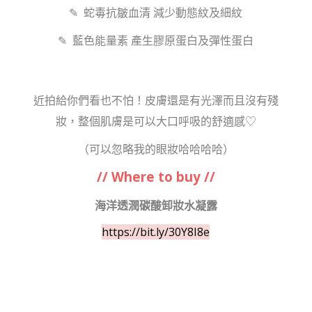
✎ 蛇毒抗皺血清 減少動態紋及細紋
✎ 藍色能量素 產生膠原蛋白及彈性蛋白
近拍給你們看也不怕！皮膚還是有光澤而且沒有殘
妝，整個肌膚是可以大口呼吸的舒適感♡
（可以忽略我的眼妝哈哈哈哈）
// Where to buy //
海洋透潤碳酸卸妝水凝露
https://bit.ly/30Y8I8e