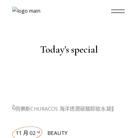
Today's special
11 月 02
BEAUTY
nd