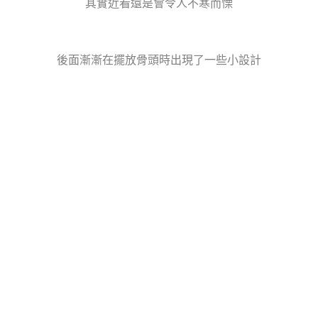
其實近看還是會令人不寒而慄
後面漸漸在擺放骨頭時出現了一些小設計