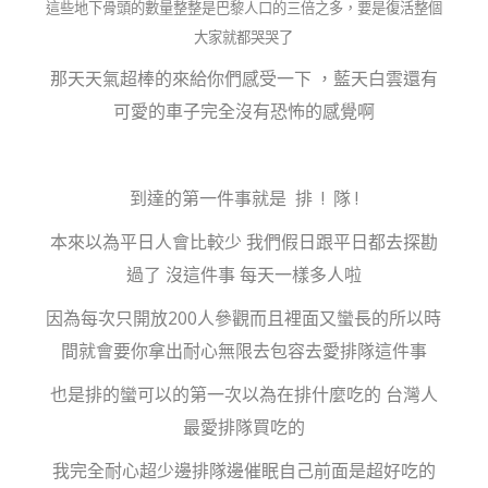
這些地下骨頭的數量整整是巴黎人口的三倍之多，要是復活整個
大家就都哭哭了
那天天氣超棒的來給你們感受一下 ，藍天白雲還有
可愛的車子完全沒有恐怖的感覺啊
到達的第一件事就是 排 ! 隊 !
本來以為平日人會比較少 我們假日跟平日都去探勘
過了 沒這件事 每天一樣多人啦
因為每次只開放200人參觀而且裡面又蠻長的所以時
間就會要你拿出耐心無限去包容去愛排隊這件事
也是排的蠻可以的第一次以為在排什麼吃的 台灣人
最愛排隊買吃的
我完全耐心超少邊排隊邊催眠自己前面是超好吃的