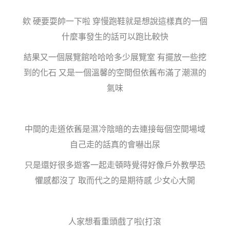
欸 硬要耍帥一下啦 穿慢跑鞋就是想說這樣真的一個
什麼事發生的話可以跑比較快
結果又一個展覽館哈哈哈多少展覽室 有擺放一些挖
到的化石 又是一個溫馨的空間但依舊布滿了潮濕的
氣味
中間的走道依舊是濕冷陰暗的去連接每個空間場域
自己走的話真的會嚇出尿
只是還好很多遊客一起走頓時覺得好像戶外教學恐
懼感都沒了 取而代之的是期待感 少女心大開
人家想看重頭戲了啦(打滾