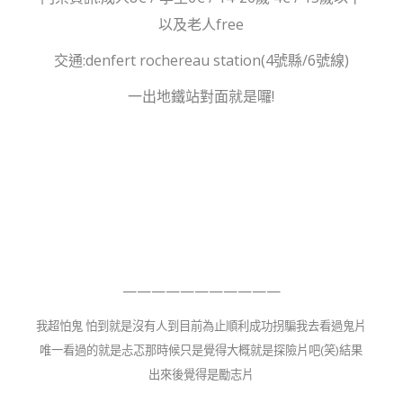
以及老人free
交通:denfert rochereau station(4號縣/6號線)
一出地鐵站對面就是囉!
———————————
我超怕鬼 怕到就是沒有人到目前為止順利成功拐騙我去看過鬼片
唯一看過的就是忐忑那時候只是覺得大概就是探險片吧(笑)結果
出來後覺得是勵志片