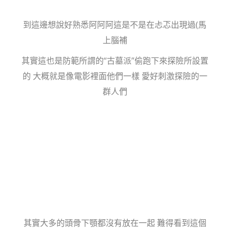
到這邊想說好熟悉阿阿阿這是不是在忐忑出現過(馬
上腦補
其實這也是防範所謂的“古墓派”偷跑下來探險所設置
的 大概就是像電影裡面他們一樣 愛好刺激探險的一
群人們
其實大多的頭骨下顎都沒有放在一起 難得看到這個