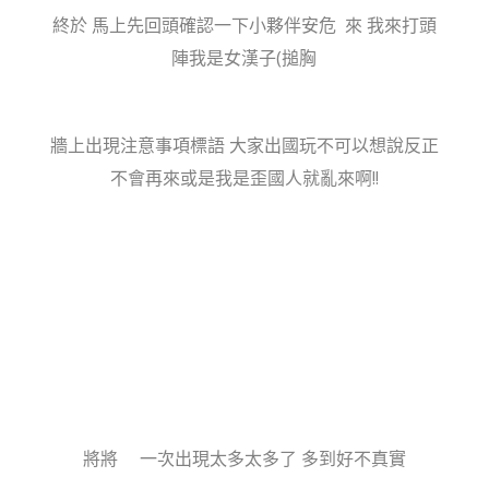
終於 馬上先回頭確認一下小夥伴安危 來 我來打頭
陣我是女漢子(搥胸
牆上出現注意事項標語 大家出國玩不可以想說反正
不會再來或是我是歪國人就亂來啊!!
將將
一次出現太多太多了 多到好不真實