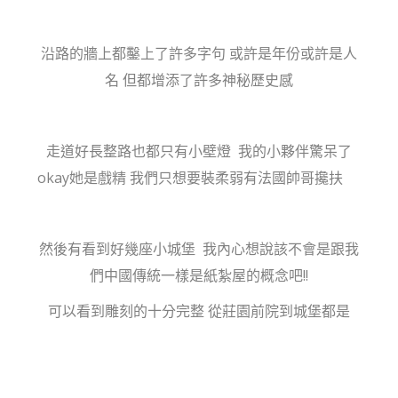
沿路的牆上都鑿上了許多字句 或許是年份或許是人
名 但都增添了許多神秘歷史感
走道好長整路也都只有小壁燈 我的小夥伴驚呆了
okay她是戲精 我們只想要裝柔弱有法國帥哥攙扶
然後有看到好幾座小城堡 我內心想說該不會是跟我
們中國傳統一樣是紙紮屋的概念吧!!
可以看到雕刻的十分完整 從莊園前院到城堡都是