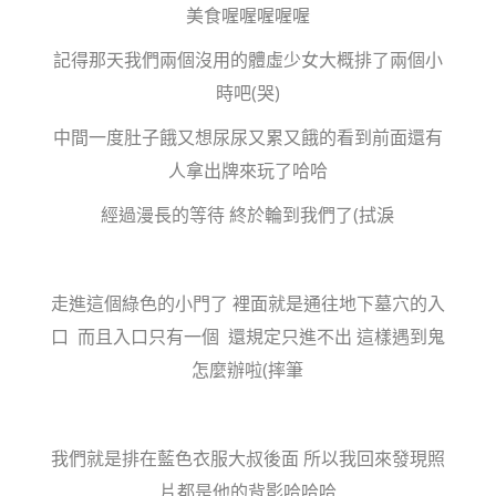
美食喔喔喔喔喔
記得那天我們兩個沒用的體虛少女大概排了兩個小
時吧(哭)
中間一度肚子餓又想尿尿又累又餓的看到前面還有
人拿出牌來玩了哈哈
經過漫長的等待 終於輪到我們了(拭淚
走進這個綠色的小門了 裡面就是通往地下墓穴的入
口 而且入口只有一個 還規定只進不出 這樣遇到鬼
怎麼辦啦(摔筆
我們就是排在藍色衣服大叔後面 所以我回來發現照
片都是他的背影哈哈哈