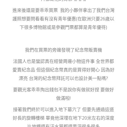
進來後還是要乖乖買票 我的小夥伴拿出了我們台灣
護照想要問看看有沒有青年優惠(在歐洲只要26歲以
下很多博物館或是參觀門票都算是青年優待)
我們在買票的旁邊發現了紀念幣販賣機
法國人也是蠻認真在經營周邊小物這件事 全世界都
愛賣紀念品 但這個紀念幣真的是買得好開心 因為好
漂亮 台灣的紀念幣拜託可以也設計美一點嗎?
要觀光客乖乖掏出錢包不是說你有做就好捏 要做好
做滿啦!
接著我們終於可以進入地下墓穴了 但要先通過這道
好長的旋轉樓梯 畢竟他深埋在地下20米左右的深度
比地鐵還有汙水管都還要深很多很多