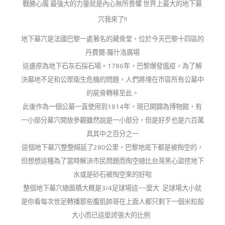
戰勝心魔 最強大的力量就是內心無所畏懼 世界上最大的地下墓
穴我來了!!
地下墓穴是法國巴黎一處著名的藏骨堂，位於今天巴黎十四區的
丹費爾-羅什洛廣場
這邊原為地下石灰石採石場。1786年，巴黎爆發瘟疫，為了解
決墓地不足和公眾衛生危機的問題，人們將埋在市區所有公墓中
的屍骨轉移至此。
此後作為一個公墓一直使用到1814年，現已開闢為博物館，有
一小部分墓穴開放參觀雖然說是一小部分，但是好歹也是六百萬
具其中之百分之一
這個地下墓穴整整綿延了280公里，巴黎地底下都是被掏空的，
但想想這種為了當時解決市民問題而掏空總比台灣黑心盜挖地下
水或是砂石被掏空來的好啦
整個地下墓穴總面積大概是3/4足球場這~~麼大 足球場大小就
是你看每次世足轉播那些腹肌帥哥在上面人都只剩下一個米粒般
大小而已這麼誇張大的比例