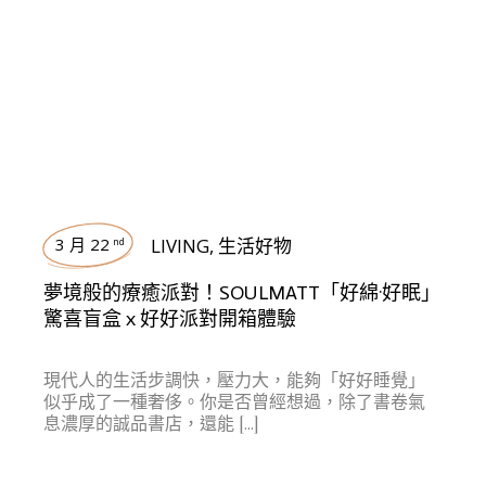
3 月 22
LIVING
,
生活好物
nd
夢境般的療癒派對！SOULMATT「好綿·好眠」
驚喜盲盒 x 好好派對開箱體驗
現代人的生活步調快，壓力大，能夠「好好睡覺」
似乎成了一種奢侈。你是否曾經想過，除了書卷氣
息濃厚的誠品書店，還能 […]