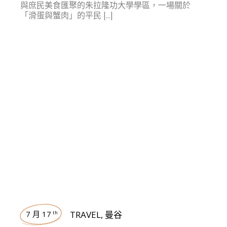
與庶民美食匯聚的朱拉隆功大學學區，一場關於
「滑蛋與蟹肉」的平民 […]
7 月 17
TRAVEL
,
曼谷
th