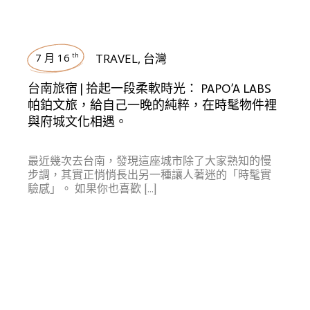
7 月 16
TRAVEL
,
台灣
th
台南旅宿 | 拾起一段柔軟時光： PAPO’A LABS
帕鉑文旅，給自己一晚的純粹，在時髦物件裡
與府城文化相遇。
最近幾次去台南，發現這座城市除了大家熟知的慢
步調，其實正悄悄長出另一種讓人著迷的「時髦實
驗感」。 如果你也喜歡 […]