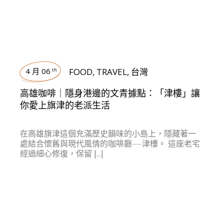
4 月 06
FOOD
,
TRAVEL
,
台灣
th
高雄咖啡｜隱身港邊的文青據點：「津樓」讓
你愛上旗津的老派生活
在高雄旗津這個充滿歷史韻味的小島上，隱藏著一
處結合懷舊與現代風情的咖啡廳——津樓。 這座老宅
經過細心修復，保留 […]