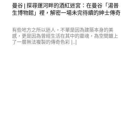
曼谷 | 探尋運河畔的酒紅迷宮：在曼谷「湯普
生博物館」裡，解密一場未完待續的紳士傳奇
有些地方之所以迷人，不單是因為建築本身的美
感，更是因為曾經生活在其中的靈魂，為空間鍍上
了一層無法複製的傳奇色彩 […]