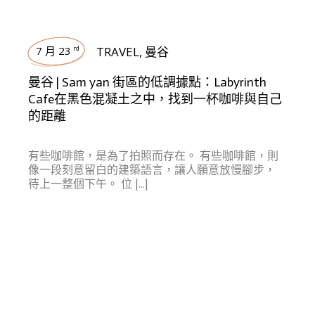
7 月 23
TRAVEL
,
曼谷
rd
曼谷 | Sam yan 街區的低調據點：Labyrinth
Cafe在黑色混凝土之中，找到一杯咖啡與自己
的距離
有些咖啡館，是為了拍照而存在。 有些咖啡館，則
像一段刻意留白的建築語言，讓人願意放慢腳步，
待上一整個下午。 位 […]