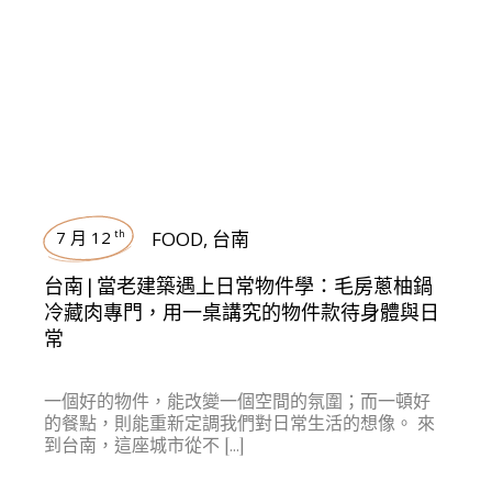
7 月 12
FOOD
,
台南
th
台南 | 當老建築遇上日常物件學：毛房蔥柚鍋
冷藏肉專門，用一桌講究的物件款待身體與日
常
一個好的物件，能改變一個空間的氛圍；而一頓好
的餐點，則能重新定調我們對日常生活的想像。 來
到台南，這座城市從不 […]