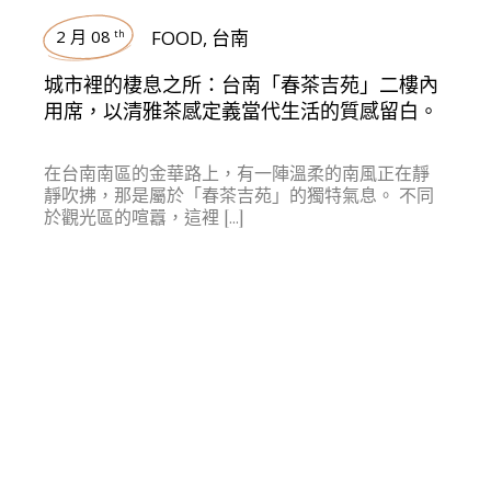
2 月 08
FOOD
,
台南
th
城市裡的棲息之所：台南「春茶吉苑」二樓內
用席，以清雅茶感定義當代生活的質感留白。
在台南南區的金華路上，有一陣溫柔的南風正在靜
靜吹拂，那是屬於「春茶吉苑」的獨特氣息。 不同
於觀光區的喧囂，這裡 […]