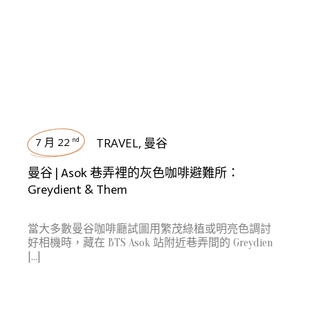
7 月 22
TRAVEL
,
曼谷
nd
曼谷 | Asok 巷弄裡的灰色咖啡避難所：
Greydient & Them
當大多數曼谷咖啡廳試圖用繁茂綠植或明亮色調討
好相機時，藏在 BTS Asok 站附近巷弄間的 Greydien
[…]