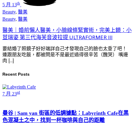
th
5 月 13
Beauty
,
醫美
Beauty
,
醫美
醫美｜婚前懶人醫美，小臉線條緊實術，完美上鏡：小
荳瑞姿 第三代海芙音波拉提 ULTRAFORMER III
要結婚了照鏡子好好端詳自己才發現自己的臉也太垂了吧！
連跟朋友吃飯，都被問是不是最近過得很辛苦（醜哭） 嘴邊
肉 […]
Recent Posts
rd
7 月 23
曼谷 | Sam yan 街區的低調據點：Labyrinth Cafe在黑
色混凝土之中，找到一杯咖啡與自己的距離