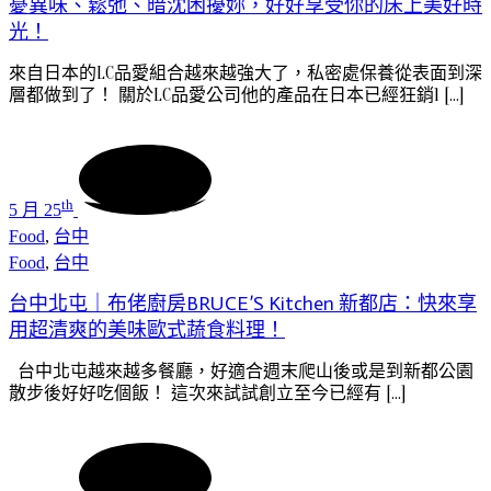
憂異味、鬆弛、暗沈困擾妳，好好享受你的床上美好時
光！
來自日本的LC品愛組合越來越強大了，私密處保養從表面到深
層都做到了！ 關於LC品愛公司他的產品在日本已經狂銷1 […]
th
5 月 25
Food
,
台中
Food
,
台中
台中北屯｜布佬廚房BRUCE’S Kitchen 新都店：快來享
用超清爽的美味歐式蔬食料理！
台中北屯越來越多餐廳，好適合週末爬山後或是到新都公園
散步後好好吃個飯！ 這次來試試創立至今已經有 […]