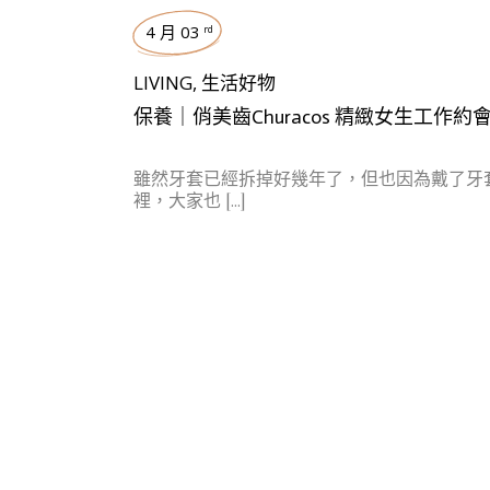
4 月 03
rd
LIVING
,
生活好物
保養｜俏美齒Churacos 精緻女生工作
雖然牙套已經拆掉好幾年了，但也因為戴了牙
裡，大家也 […]