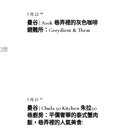
nd
7 月 22
曼谷 | Asok 巷弄裡的灰色咖啡
避難所：Greydient & Them
口腔
st
7 月 21
曼谷 | Chula 50 Kitchen 朱拉50
巷廚房：平價奢華的泰式蟹肉
飯，巷弄裡的人氣美食!