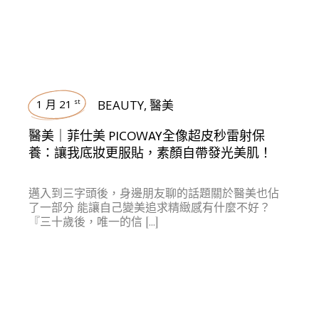
1 月 21
BEAUTY
,
醫美
st
醫美｜菲仕美 PICOWAY全像超皮秒雷射保
養：讓我底妝更服貼，素顏自帶發光美肌！
邁入到三字頭後，身邊朋友聊的話題關於醫美也佔
了一部分 能讓自己變美追求精緻感有什麼不好？
『三十歲後，唯一的信 […]